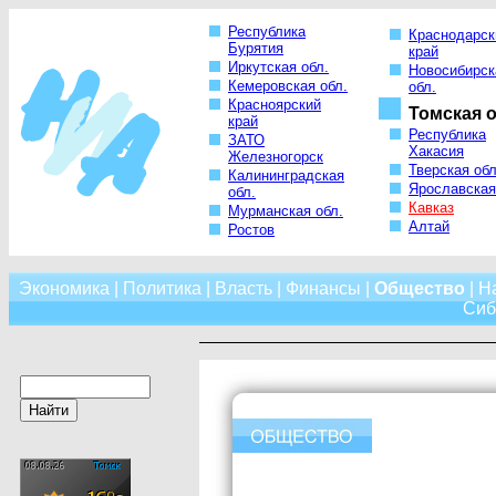
Республика
Краснодарск
Бурятия
край
Иркутская обл.
Новосибирск
Кемеровская обл.
обл.
Красноярский
Томская о
край
Республика
ЗАТО
Хакасия
Железногорск
Тверская обл
Калининградская
Ярославская
обл.
Кавказ
Мурманская обл.
Алтай
Ростов
Экономика
|
Политика
|
Власть
|
Финансы
|
Общество
|
Н
Сиб