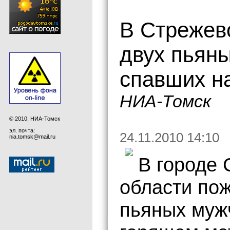
В Стрежев
двух пьяны
спавших н
НИА-Томск
© 2010, НИА-Томск
эл. почта:
24.11.2010 14:10
nia.tomsk@mail.ru
В городе
области по
пьяных муж