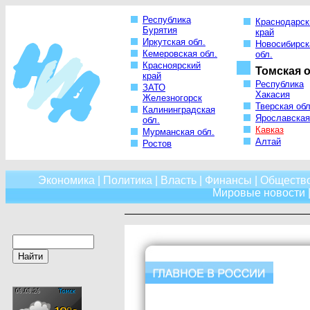
Республика
Краснодарск
Бурятия
край
Иркутская обл.
Новосибирск
Кемеровская обл.
обл.
Красноярский
Томская о
край
Республика
ЗАТО
Хакасия
Железногорск
Тверская обл
Калининградская
Ярославская
обл.
Кавказ
Мурманская обл.
Алтай
Ростов
Экономика
|
Политика
|
Власть
|
Финансы
|
Обществ
Мировые новости
|