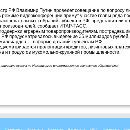
тр РФ Владимир Путин проведет совещание по вопросу ли
 режиме видеоконференции примут участие главы ряда пос
 законодательных собраний субъектов РФ, представители 
опроизводителей, сообщает ИТАР-ТАСС.
поддержки аграрным товаропроизводителям, пострадавшим 
 РФ предусматривалось выделение 35 миллиардов рублей,
 миллиардов — в форме дотаций субъектам РФ.
едусматривается пролонгация кредитов, лизинговых плате
на и продуктов мукомольно-крупяной промышленности.
материала ссылка на Независимое информационное агентство обязательна!