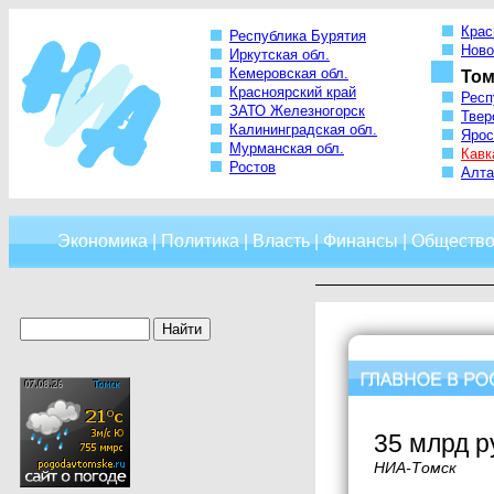
Крас
Республика Бурятия
Ново
Иркутская обл.
Кемеровская обл.
Том
Красноярский край
Респ
ЗАТО Железногорск
Твер
Калининградская обл.
Ярос
Мурманская обл.
Кавк
Ростов
Алта
Экономика
|
Политика
|
Власть
|
Финансы
|
Обществ
35 млрд р
НИА-Томск