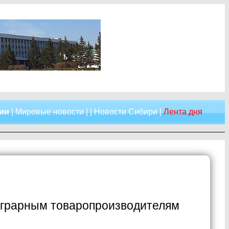
сии
|
Мировые новости
| |
Новости Сибири
|
Лента дня
аграрным товаропроизводителям