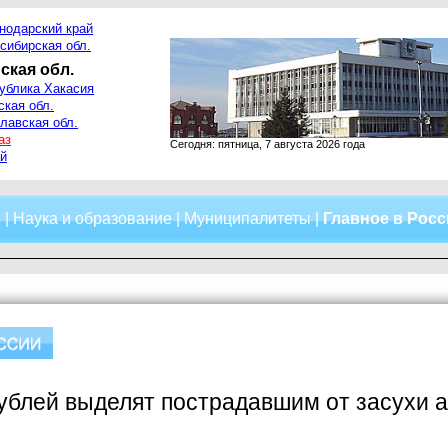
нодарский край
сибирская обл.
ская обл.
ублика Хакасия
ская обл.
лавская обл.
аз
Сегодня: пятница, 7 августа 2026 года
й
о
|
Наука и образование
|
Муниципалитеты
|
Главное в Рос
ублей выделят пострадавшим от засухи 