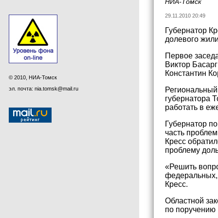
НИА-Томск
29.11.2010 20:49
Губернатор Кр
долевого жили
Первое заседа
Виктор Басарг
Константин Ко
© 2010, НИА-Томск
эл. почта: nia.tomsk@mail.ru
Региональный 
губернатора Т
работать в е
Губернатор по
часть проблем
Кресс обратил
проблему дол
«Решить вопро
федеральных, 
Кресс.
Областной зак
по поручению 