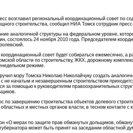
есс возглавил региональный координационный совет по со
щного строительства, сообщил НИА Томск сотрудник прес
ние аналогичной структуры на федеральном уровне, котор
ин, состоялось 24 ноября 2010 года. Председателем коорд
ролевский.
координационный совет будет собираться ежемесячно, а р
омской области по строительству, ЖКХ, дорожному комплек
женедельном режиме.
ручил мэру Томска Николаю Николайчуку создать аналогичн
 с не начатым и незавершенным строительством приходится
ся за помощью к руководителям правоохранительных структ
ьщиков.
с по завершению строительства объектов долевого строит
областных и местных органов власти, в тесном контакте с
он «О мерах по защите прав обманутых дольщиков, обману
губернатора может быть принят на заседании областной дум