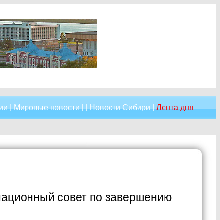
ии
|
Мировые новости
| |
Новости Сибири
|
Лента дня
национный совет по завершению