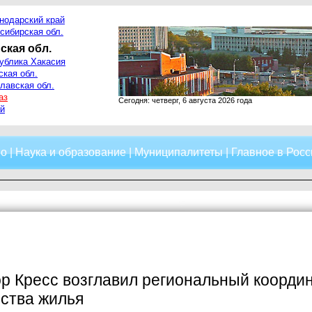
нодарский край
сибирская обл.
ская обл.
ублика Хакасия
ская обл.
лавская обл.
аз
Сегодня: четверг, 6 августа 2026 года
й
о
|
Наука и образование
|
Муниципалитеты
|
Главное в Росс
р Кресс возглавил региональный коорди
ства жилья