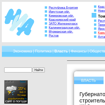
Крас
Республика Бурятия
Ново
Иркутская обл.
Кемеровская обл.
Том
Красноярский край
Респ
ЗАТО Железногорск
Твер
Калининградская обл.
Ярос
Мурманская обл.
Кавк
Ростов
Алта
Экономика
|
Политика
|
Власть
|
Финансы
|
Обществ
Губернато
строитель