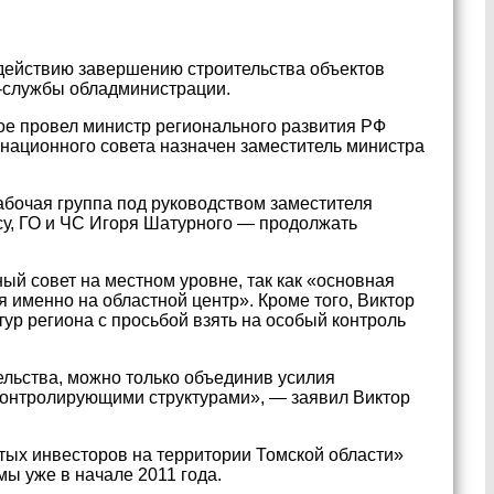
действию завершению строительства объектов
с-службы обладминистрации.
ое провел министр регионального развития РФ
инационного совета назначен заместитель министра
абочая группа под руководством заместителя
су, ГО и ЧС Игоря Шатурного — продолжать
ый совет на местном уровне, так как «основная
 именно на областной центр». Кроме того, Виктор
ур региона с просьбой взять на особый контроль
ельства, можно только объединив усилия
 контролирующими структурами», — заявил Виктор
тых инвесторов на территории Томской области»
ы уже в начале 2011 года.