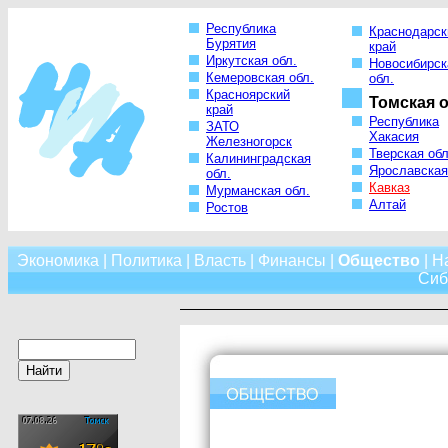
Республика
Краснодарск
Бурятия
край
Иркутская обл.
Новосибирск
Кемеровская обл.
обл.
Красноярский
Томская о
край
Республика
ЗАТО
Хакасия
Железногорск
Тверская обл
Калининградская
Ярославская
обл.
Кавказ
Мурманская обл.
Алтай
Ростов
Экономика
|
Политика
|
Власть
|
Финансы
|
Общество
|
Н
Сиб