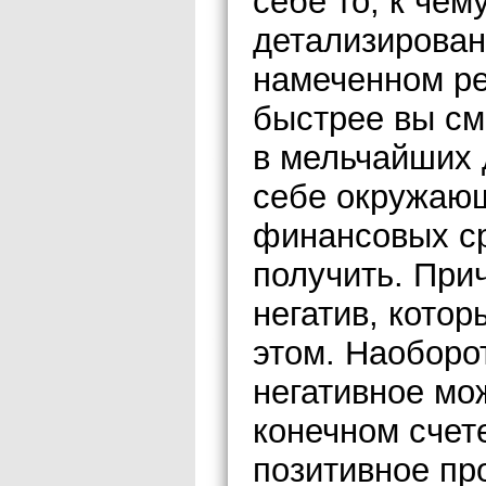
себе то, к чем
детализирован
намеченном ре
быстрее вы см
в мельчайших 
себе окружающ
финансовых ср
получить. Прич
негатив, кото
этом. Наоборот
негативное мож
конечном счете
позитивное пр