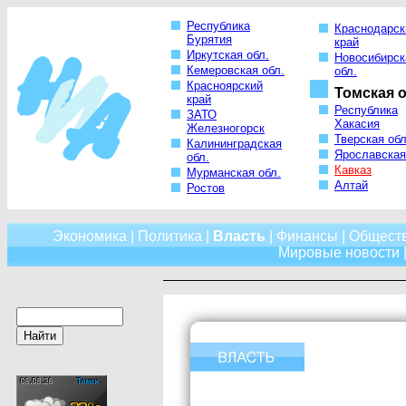
Республика
Краснодарск
Бурятия
край
Иркутская обл.
Новосибирск
Кемеровская обл.
обл.
Красноярский
Томская о
край
Республика
ЗАТО
Хакасия
Железногорск
Тверская обл
Калининградская
Ярославская
обл.
Кавказ
Мурманская обл.
Алтай
Ростов
Экономика
|
Политика
|
Власть
|
Финансы
|
Общест
Мировые новости
|