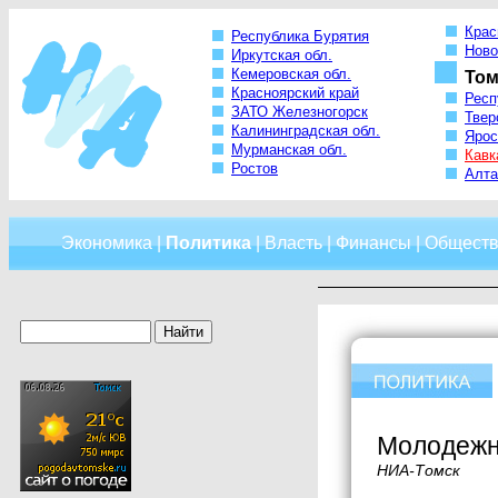
Крас
Республика Бурятия
Ново
Иркутская обл.
Кемеровская обл.
Том
Красноярский край
Респ
ЗАТО Железногорск
Твер
Калининградская обл.
Ярос
Мурманская обл.
Кавк
Ростов
Алта
Экономика
|
Политика
|
Власть
|
Финансы
|
Обществ
Молодежны
НИА-Томск