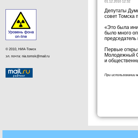
01.12.2010 12:32
Депутаты Думы
совет Томска 
«Это была ини
было много оп
председатель 
Первые открыт
© 2010, НИА-Томск
Молодежный Со
эл. почта: nia.tomsk@mail.ru
и общественн
При использовании 