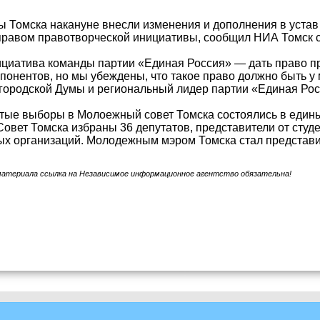
 Томска накануне внесли изменения и дополнения в уста
правом правотворческой инициативы, сообщил НИА Томск 
циатива команды партии «Единая Россия» — дать право пр
понентов, но мы убеждены, что такое право должно быть у
городской Думы и региональный лидер партии «Единая Ро
ые выборы в Молоежный совет Томска состоялись в единый
вет Томска избраны 36 депутатов, представители от студ
ых организаций. Молодежным мэром Томска стал представ
материала ссылка на Независимое информационное агентство обязательна!