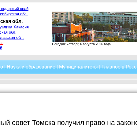
нодарский край
сибирская обл.
ская обл.
ублика Хакасия
ская обл.
лавская обл.
аз
Сегодня: четверг, 6 августа 2026 года
й
о
|
Наука и образование
|
Муниципалитеты
|
Главное в Росс
й совет Томска получил право на закон