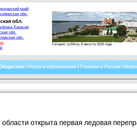
нодарский край
сибирская обл.
ская обл.
ублика Хакасия
ская обл.
лавская обл.
аз
Сегодня: суббота, 8 августа 2026 года
й
Общество
|
Наука и образование
|
Главное в России
|
Миро
 области открыта первая ледовая переп