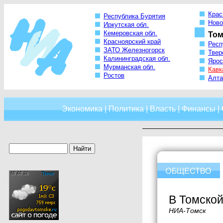
Крас
Республика Бурятия
Ново
Иркутская обл.
Кемеровская обл.
Том
Красноярский край
Респ
ЗАТО Железногорск
Твер
Калининградская обл.
Ярос
Мурманская обл.
Кавк
Ростов
Алта
Экономика
|
Политика
|
Власть
|
Финансы
|
В Томской
НИА-Томск