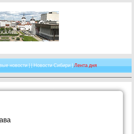
вые новости
| |
Новости Сибири
|
Лента дня
рава