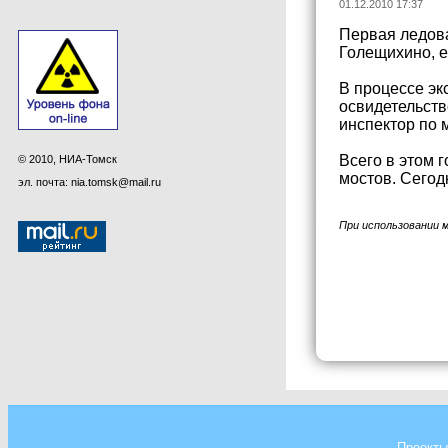
01.12.2010 17:37
Первая ледова
Голещихино, е
В процессе эк
освидетельств
инспектор по 
Всего в этом 
© 2010, НИА-Томск
мостов. Сегод
эл. почта: nia.tomsk@mail.ru
При использовании 
Проекты