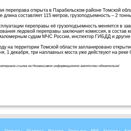
я переправа открыта в Парабельском районе Томской облас
е длина составляет 115 метров, грузоподъемность – 2 тон
сплуатации переправы её грузоподъемность меняется в зав
ования ледовой переправы заключает комиссия, в состав к
маломерным судам МЧС России, инспектор ГИБДД и другие
году на территории Томской области запланировано открыт
ня, 1 декабря, три наплавных моста уже действуют на реке
материала ссылка на Независимое информационное агентство обязательна!
Партнеры
Подписка
Реклама
Лента дня
RSS
Контакты
Кар