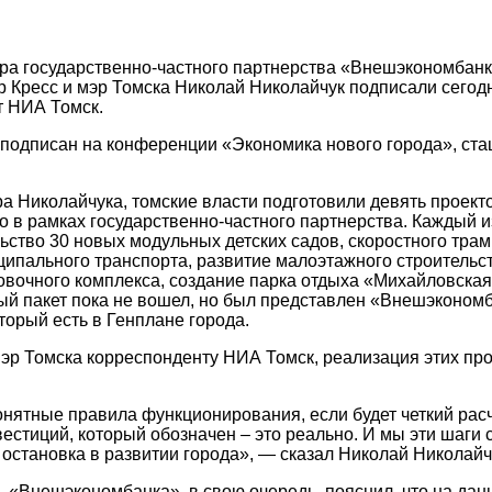
ра государственно-частного партнерства «Внешэкономбанк
р Кресс и мэр Томска Николай Николайчук подписали сегод
т НИА Томск.
 подписан на конференции «Экономика нового города», ст
а Николайчука, томские власти подготовили девять проек
о в рамках государственно-частного партнерства. Каждый и
льство 30 новых модульных детских садов, скоростного тр
ипального транспорта, развитие малоэтажного строительс
вочного комплекса, создание парка отдыха «Михайловска
й пакет пока не вошел, но был представлен «Внешэкономба
оторый есть в Генплане города.
эр Томска корреспонденту НИА Томск, реализация этих про
онятные правила функционирования, если будет четкий расче
вестиций, который обозначен – это реально. И мы эти шаги 
о остановка в развитии города», — сказал Николай Николайч
 «Внешэкономбанка», в свою очередь, пояснил, что на дан