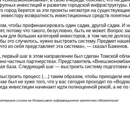
рупных инвестиций в развитие городской инфраструктуры
что город берется за эти проекты несмотря на существующи
 инвестору возвратность инвестиционных средств понятны
том, чтобы профинансировать один садик, другой садик. И н
т, потому что такого, безусловно, быть не может. Вопрос з
ым для больших категорий инвесторов, в том числе долгос
тобы это случилось, нужно выстроить систему. Предмет наш
 что из себя представляет эта система», — сказал Баженов.
, первый шаг в этом направлении был сделан Томской облас
нно-частных партнерствах. Представитель «Внешэкономбанк
ая база. Следующий шаг — выстроить систему подготовки 
ыстроить процесс (…) таким образом, чтобы приходили инв
чае был не хуже того, что у вас сегодня проходит по «Водо
тогда инвестиции начинают идти полноценной рекой, а не по
материала ссылка на Независимое информационное агентство обязательна!