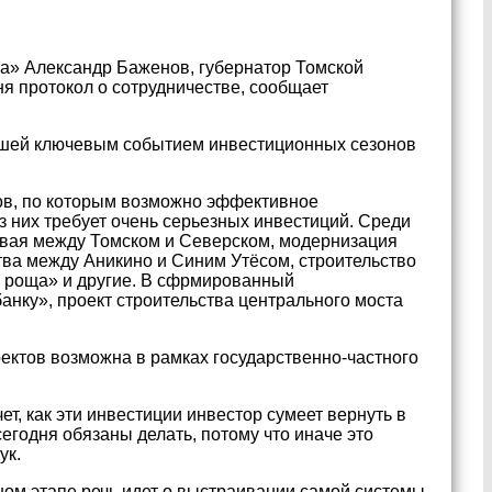
а» Александр Баженов, губернатор Томской
ня протокол о сотрудничестве, сообщает
ашей ключевым событием инвестиционных сезонов
тов, по которым возможно эффективное
з них требует очень серьезных инвестиций. Среди
амвая между Томском и Северском, модернизация
тва между Аникино и Синим Утёсом, строительство
я роща» и другие. В сфрмированный
нку», проект строительства центрального моста
ектов возможна в рамках государственно-частного
т, как эти инвестиции инвестор сумеет вернуть в
сегодня обязаны делать, потому что иначе это
ук.
ном этапе речь идет о выстраивании самой системы