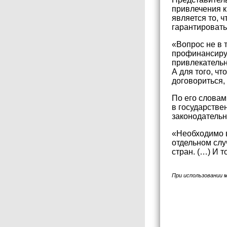
привлечения к
является то, 
гарантировать
«Вопрос не в 
профинансируе
привлекательн
А для того, ч
договориться,
По его словам
в государстве
законодательн
«Необходимо в
отдельном слу
стран. (…) И 
При использовании 