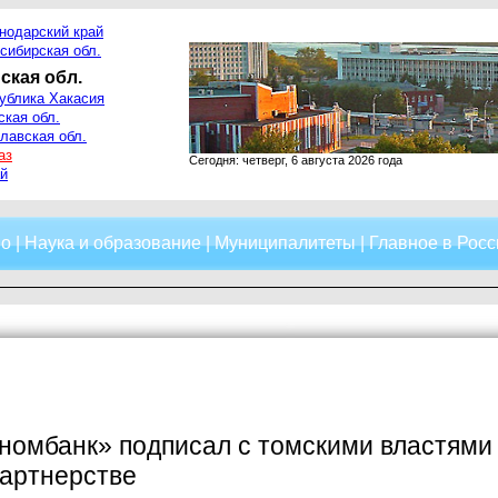
нодарский край
сибирская обл.
ская обл.
ублика Хакасия
ская обл.
лавская обл.
аз
Сегодня: четверг, 6 августа 2026 года
й
о
|
Наука и образование
|
Муниципалитеты
|
Главное в Росс
омбанк» подписал с томскими властями 
партнерстве