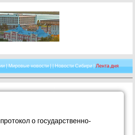
ии
|
Мировые новости
| |
Новости Сибири
|
Лента дня
протокол о государственно-