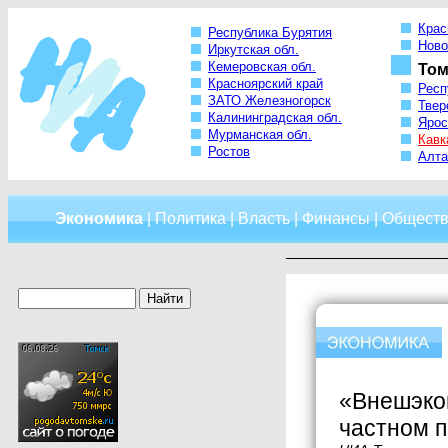
Крас
Республика Бурятия
Ново
Иркутская обл.
Кемеровская обл.
Том
Красноярский край
Респ
ЗАТО Железногорск
Твер
Калининградская обл.
Ярос
Мурманская обл.
Кавк
Ростов
Алта
Экономика
|
Политика
|
Власть
|
Финансы
|
Обществ
«Внешэкон
частном 