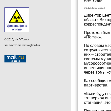
НИА-Томск
01.12.2010 19:23
Директор цент
области Викто
корреспонден
Протокол был
«iTomsk».
© 2010, НИА-Томск
По словам мэр
эл. почта: nia.tomsk@mail.ru
сотрудничеств
них – строите
системы муниц
мусоросортиро
инвестиционны
через Томь, к
Как сообщил м
партнерства.
«Если будут п
тот период ин
стагнация, эт
Представитель