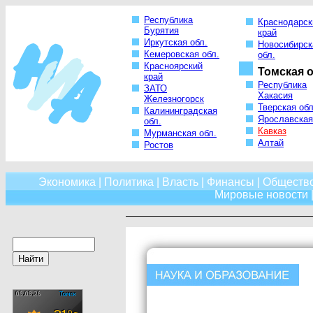
Республика
Краснодарск
Бурятия
край
Иркутская обл.
Новосибирск
Кемеровская обл.
обл.
Красноярский
Томская о
край
Республика
ЗАТО
Хакасия
Железногорск
Тверская обл
Калининградская
Ярославская
обл.
Кавказ
Мурманская обл.
Алтай
Ростов
Экономика
|
Политика
|
Власть
|
Финансы
|
Обществ
Мировые новости
|