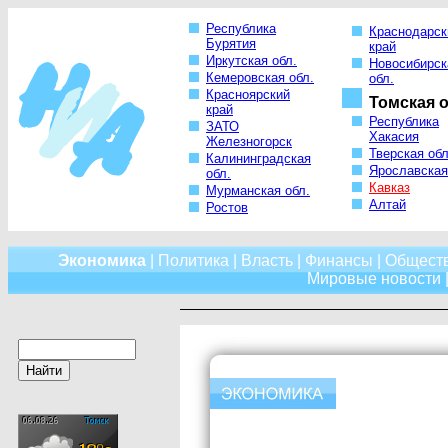
Республика
Краснодарск
Бурятия
край
Иркутская обл.
Новосибирск
Кемеровская обл.
обл.
Красноярский
Томская о
край
Республика
ЗАТО
Хакасия
Железногорск
Тверская обл
Калининградская
Ярославская
обл.
Кавказ
Мурманская обл.
Алтай
Ростов
Экономика
|
Политика
|
Власть
|
Финансы
|
Общест
Мировые новости
|