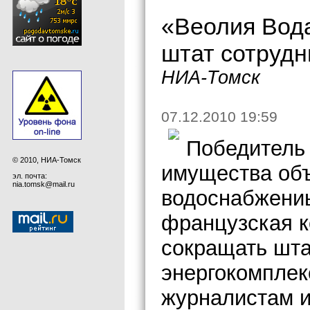
«Веолия Вода
штат сотрудн
НИА-Томск
07.12.2010 19:59
Победитель 
© 2010, НИА-Томск
имущества об
эл. почта:
nia.tomsk@mail.ru
водоснабжениы
французская к
сокращать шт
энергокомплек
журналистам и