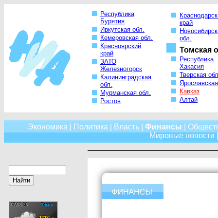
Республика
Краснодарск
Бурятия
край
Иркутская обл.
Новосибирск
Кемеровская обл.
обл.
Красноярский
Томская о
край
Республика
ЗАТО
Хакасия
Железногорск
Тверская обл
Калининградская
Ярославская
обл.
Кавказ
Мурманская обл.
Алтай
Ростов
Экономика
|
Политика
|
Власть
|
Финансы
|
Общест
Мировые новости
|