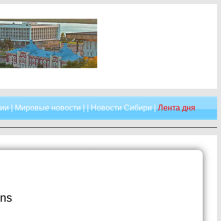
сии
|
Мировые новости
| |
Новости Сибири
|
Лента дня
ens