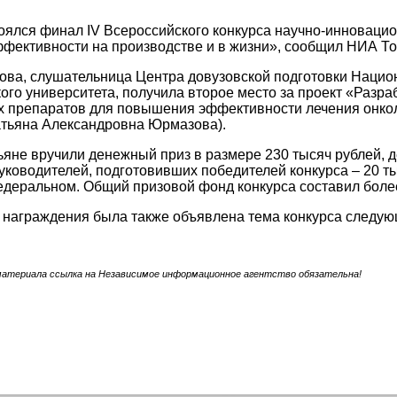
оялся финал IV Всероссийского конкурса научно-инноваци
ективности на производстве и в жизни», сообщил НИА То
ова, слушательница Центра довузовской подготовки Нацио
ого университета, получила второе место за проект «Разр
х препаратов для повышения эффективности лечения онкол
атьяна Александровна Юрмазова).
ьяне вручили денежный приз в размере 230 тысяч рублей,
уководителей, подготовивших победителей конкурса – 20 ты
едеральном. Общий призовой фонд конкурса составил боле
награждения была также объявлена тема конкурса следующ
материала ссылка на Независимое информационное агентство обязательна!