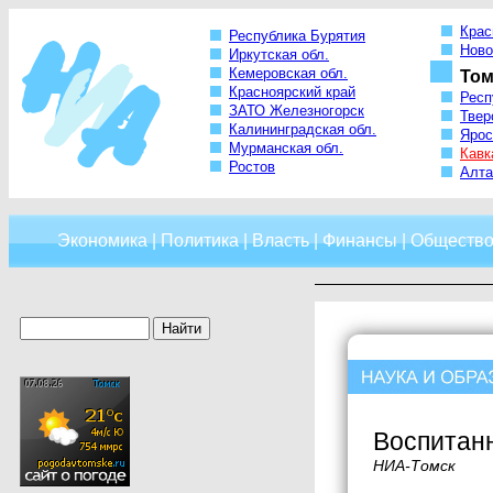
Крас
Республика Бурятия
Ново
Иркутская обл.
Кемеровская обл.
Том
Красноярский край
Респ
ЗАТО Железногорск
Твер
Калининградская обл.
Ярос
Мурманская обл.
Кавк
Ростов
Алта
Экономика
|
Политика
|
Власть
|
Финансы
|
Обществ
Воспитан
НИА-Томск