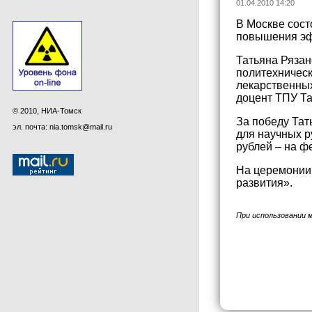
01.04.2010 14:20
В Москве сост
повышения эфф
Татьяна Рязан
политехническ
лекарственны
доцент ТПУ Т
© 2010, НИА-Томск
За победу Тат
эл. почта: nia.tomsk@mail.ru
для научных р
рублей – на ф
На церемонии 
развития».
При использовании 