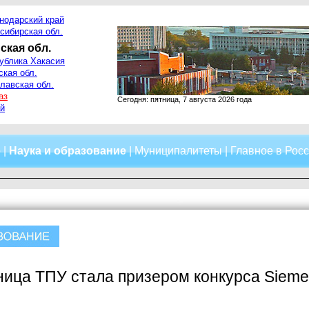
нодарский край
сибирская обл.
ская обл.
ублика Хакасия
ская обл.
лавская обл.
аз
Сегодня: пятница, 7 августа 2026 года
й
о
|
Наука и образование
|
Муниципалитеты
|
Главное в Рос
ница ТПУ стала призером конкурса Siem