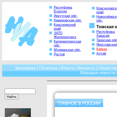
Республика
Краснодарск
Бурятия
край
Иркутская обл.
Новосибирск
Кемеровская обл.
обл.
Красноярский
Томская о
край
Республика
ЗАТО
Хакасия
Железногорск
Тверская обл
Калининградская
Ярославская
обл.
Кавказ
Мурманская обл.
Алтай
Ростов
Экономика
|
Политика
|
Власть
|
Финансы
|
Обществ
Мировые новости
|