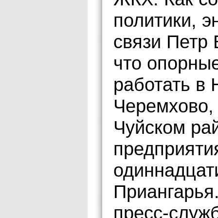
политики, э
связи Петр 
что опорны
работать в 
Черемхово, 
Чуйском ра
предприяти
одиннадцат
Приангарья.
пресс-служб