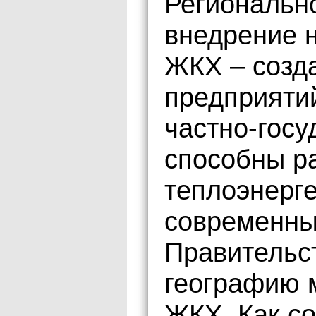
Регионально
внедрение 
ЖКХ – созд
предприятий
частно-госу
способны р
теплоэнерге
современных
Правительс
географию 
ЖКХ. Как с