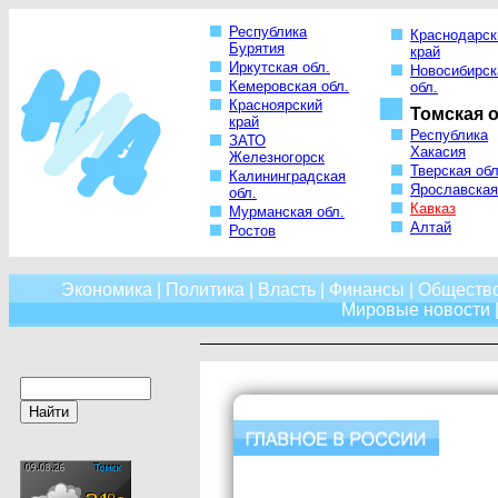
Республика
Краснодарск
Бурятия
край
Иркутская обл.
Новосибирск
Кемеровская обл.
обл.
Красноярский
Томская о
край
Республика
ЗАТО
Хакасия
Железногорск
Тверская обл
Калининградская
Ярославская
обл.
Кавказ
Мурманская обл.
Алтай
Ростов
Экономика
|
Политика
|
Власть
|
Финансы
|
Обществ
Мировые новости
|