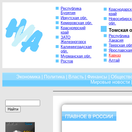
Республика
Краснодарск
Бурятия
край
Иркутская обл.
Новосибирск
Кемеровская обл.
обл.
Красноярский
Томская о
край
Республика
ЗАТО
Хакасия
Железногорск
Тверская обл
Калининградская
Ярославская
обл.
Кавказ
Мурманская обл.
Алтай
Ростов
Экономика
|
Политика
|
Власть
|
Финансы
|
Обществ
Мировые новости
|