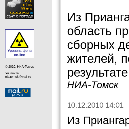
Из Прианг
область п
сборных д
жителей, п
© 2010, НИА-Томск
результат
эл. почта:
nia.tomsk@mail.ru
НИА-Томск
10.12.2010 14:01
Из Прианга