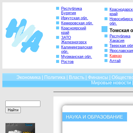
Республика
Краснодарск
Бурятия
край
Иркутская обл.
Новосибирск
Кемеровская обл.
обл.
Красноярский
Томская о
край
Республика
ЗАТО
Хакасия
Железногорск
Тверская обл
Калининградская
Ярославская
обл.
Кавказ
Мурманская обл.
Алтай
Ростов
Экономика
|
Политика
|
Власть
|
Финансы
|
Обществ
Мировые новости
|