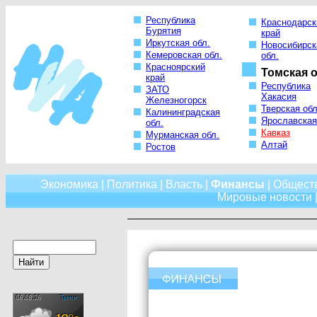
Республика
Краснодарск
Бурятия
край
Иркутская обл.
Новосибирск
Кемеровская обл.
обл.
Красноярский
Томская о
край
Республика
ЗАТО
Хакасия
Железногорск
Тверская обл
Калининградская
Ярославская
обл.
Кавказ
Мурманская обл.
Алтай
Ростов
Экономика
|
Политика
|
Власть
|
Финансы
|
Общест
Мировые новости
|