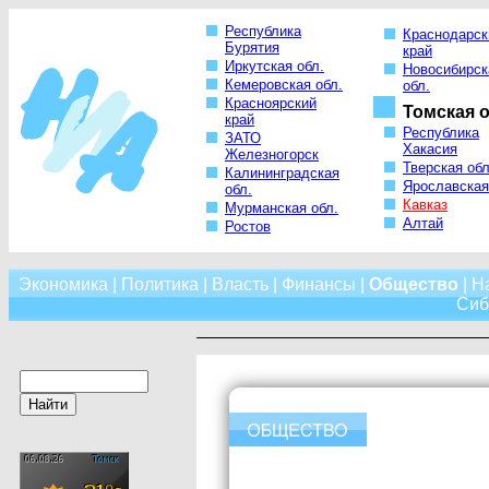
Республика
Краснодарск
Бурятия
край
Иркутская обл.
Новосибирск
Кемеровская обл.
обл.
Красноярский
Томская о
край
Республика
ЗАТО
Хакасия
Железногорск
Тверская обл
Калининградская
Ярославская
обл.
Кавказ
Мурманская обл.
Алтай
Ростов
Экономика
|
Политика
|
Власть
|
Финансы
|
Общество
|
Н
Сиб