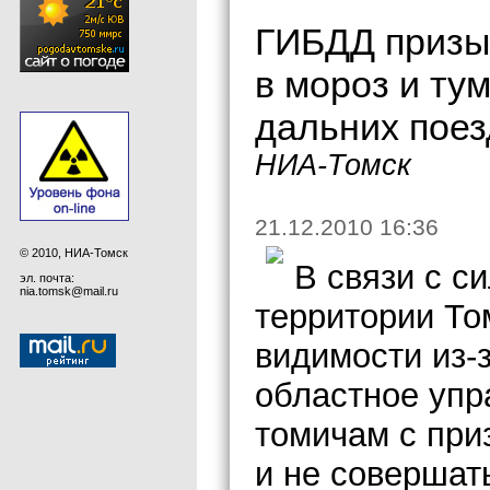
ГИБДД призы
в мороз и ту
дальних поез
НИА-Томск
21.12.2010 16:36
© 2010, НИА-Томск
В связи с с
эл. почта:
nia.tomsk@mail.ru
территории То
видимости из-
областное упр
томичам с при
и не совершат