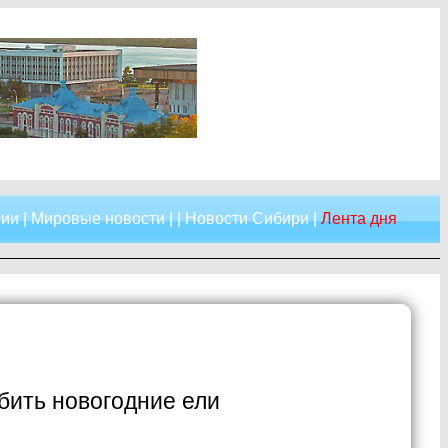
сии
|
Мировые новости
| |
Новости Сибири
|
Лента дня
бить новогодние ели