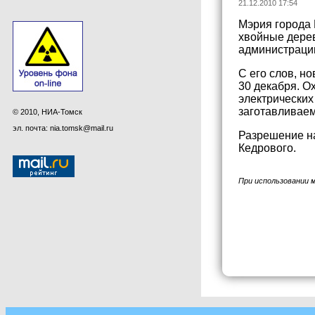
21.12.2010 17:54
Мэрия города 
хвойные дерев
администрации
С его слов, н
30 декабря. О
электрических
заготавливаем
© 2010, НИА-Томск
эл. почта: nia.tomsk@mail.ru
Разрешение на
Кедрового.
При использовании 