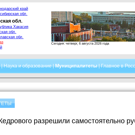
нодарский край
сибирская обл.
ская обл.
ублика Хакасия
ская обл.
лавская обл.
аз
Сегодня: четверг, 6 августа 2026 года
й
|
Наука и образование
|
Муниципалитеты
|
Главное в Рос
Кедрового разрешили самостоятельно ру