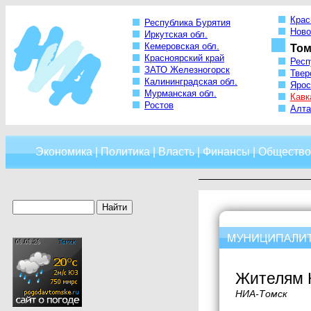
Крас
Республика Бурятия
Ново
Иркутская обл.
Кемеровская обл.
Том
Красноярский край
Респ
ЗАТО Железногорск
Твер
Калининградская обл.
Ярос
Мурманская обл.
Кавк
Ростов
Алта
Экономика
|
Политика
|
Власть
|
Финансы
|
Общество
Жителям 
НИА-Томск