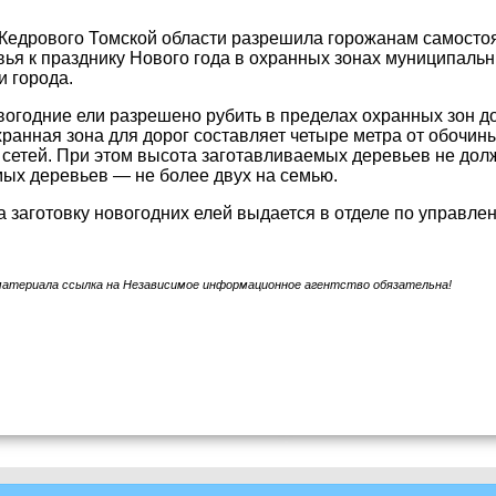
Кедрового Томской области разрешила горожанам самостоят
ья к празднику Нового года в охранных зонах муниципаль
 города.
овогодние ели разрешено рубить в пределах охранных зон до
хранная зона для дорог составляет четыре метра от обочины,
 сетей. При этом высота заготавливаемых деревьев не дол
ых деревьев — не более двух на семью.
 заготовку новогодних елей выдается в отделе по управл
материала ссылка на Независимое информационное агентство обязательна!