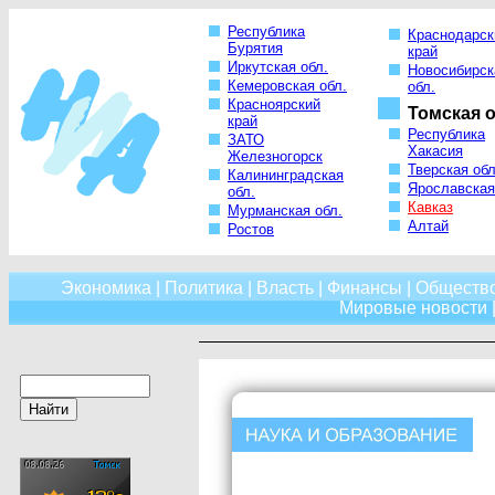
Республика
Краснодарск
Бурятия
край
Иркутская обл.
Новосибирск
Кемеровская обл.
обл.
Красноярский
Томская о
край
Республика
ЗАТО
Хакасия
Железногорск
Тверская обл
Калининградская
Ярославская
обл.
Кавказ
Мурманская обл.
Алтай
Ростов
Экономика
|
Политика
|
Власть
|
Финансы
|
Обществ
Мировые новости
|