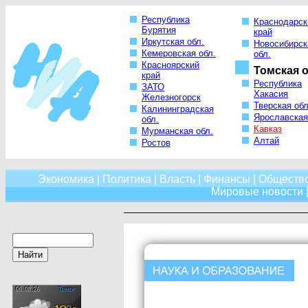
Республика
Краснодарск
Бурятия
край
Иркутская обл.
Новосибирск
Кемеровская обл.
обл.
Красноярский
Томская о
край
Республика
ЗАТО
Хакасия
Железногорск
Тверская обл
Калининградская
Ярославская
обл.
Кавказ
Мурманская обл.
Алтай
Ростов
Экономика
|
Политика
|
Власть
|
Финансы
|
Обществ
Мировые новости
|