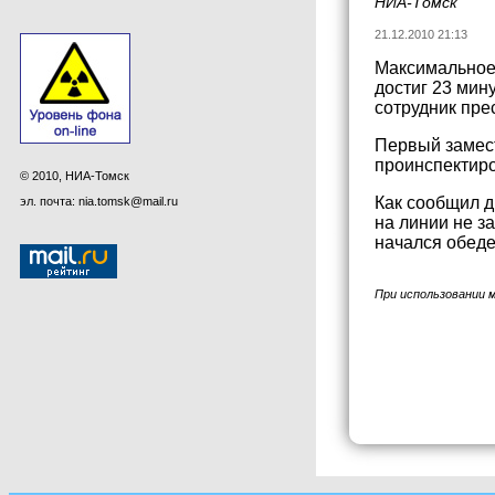
НИА-Томск
21.12.2010 21:13
Максимальное
достиг 23 мин
сотрудник пре
Первый замест
проинспектиро
© 2010, НИА-Томск
Как сообщил д
эл. почта: nia.tomsk@mail.ru
на линии не з
начался обед
При использовании 