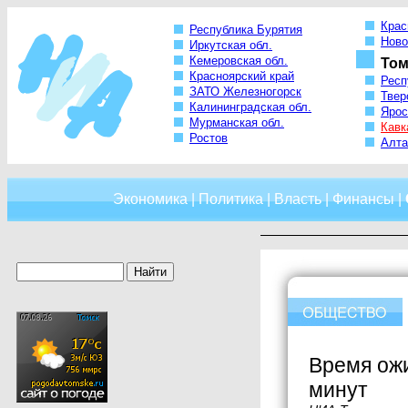
Крас
Республика Бурятия
Ново
Иркутская обл.
Кемеровская обл.
Том
Красноярский край
Респ
ЗАТО Железногорск
Твер
Калининградская обл.
Ярос
Мурманская обл.
Кавк
Ростов
Алта
Экономика
|
Политика
|
Власть
|
Финансы
|
Время ожи
минут