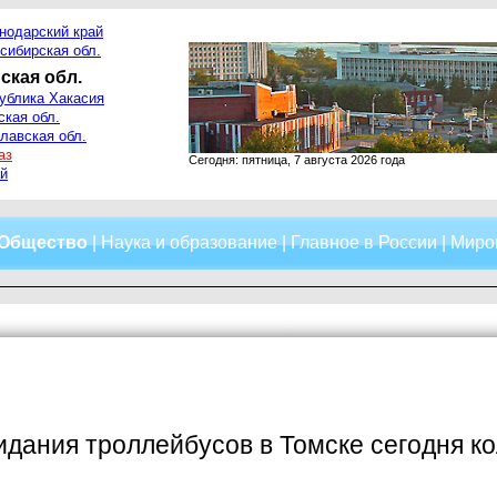
нодарский край
сибирская обл.
ская обл.
ублика Хакасия
ская обл.
лавская обл.
аз
Сегодня: пятница, 7 августа 2026 года
й
Общество
|
Наука и образование
|
Главное в России
|
Миро
дания троллейбусов в Томске сегодня ко