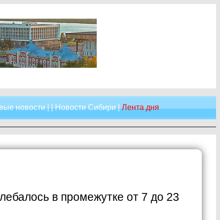
вые новости
| |
Новости Сибири
|
Лента дня
лебалось в промежутке от 7 до 23