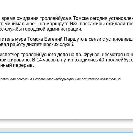
 время ожидания троллейбуса в Томске сегодня установл
ут, минимальное – на маршруте №3: пассажиры ожидали тр
сс-службы городской администрации.
итель мэра Томска Евгений Паршуто в связи с установивш
вал работу диспетчерских служб.
испетчер троллейбусного депо на пр. Фрунзе, несмотря на 
афиксировано. В 14 часов в пути находились 40 троллейбусов
енный перерыв.
материала ссылка на Независимое информационное агентство обязательна!