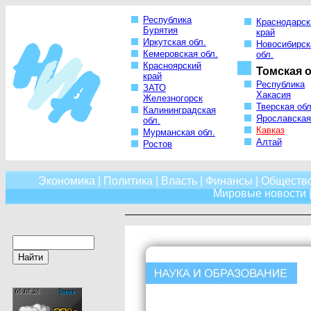
Республика
Краснодарск
Бурятия
край
Иркутская обл.
Новосибирск
Кемеровская обл.
обл.
Красноярский
Томская о
край
Республика
ЗАТО
Хакасия
Железногорск
Тверская обл
Калининградская
Ярославская
обл.
Кавказ
Мурманская обл.
Алтай
Ростов
Экономика
|
Политика
|
Власть
|
Финансы
|
Обществ
Мировые новости
|