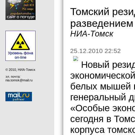
Томский рез
разведением
НИА-Томск
25.12.2010 22:52
Новый резид
© 2010, НИА-Томск
экономическо
эл. почта:
nia.tomsk@mail.ru
белых мышей 
генеральный 
«Особые эконо
сегодня в Том
корпуса томск