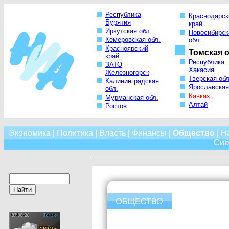
Республика
Краснодарск
Бурятия
край
Иркутская обл.
Новосибирск
Кемеровская обл.
обл.
Красноярский
Томская о
край
Республика
ЗАТО
Хакасия
Железногорск
Тверская обл
Калининградская
Ярославская
обл.
Кавказ
Мурманская обл.
Алтай
Ростов
Экономика
|
Политика
|
Власть
|
Финансы
|
Общество
|
Н
Сиб