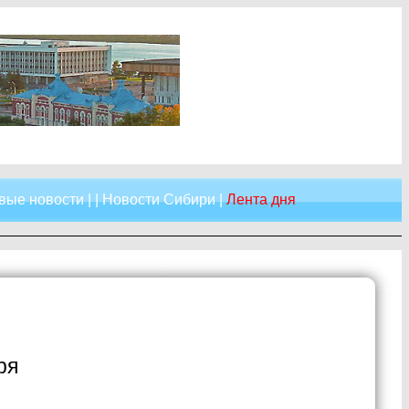
вые новости
| |
Новости Сибири
|
Лента дня
ря