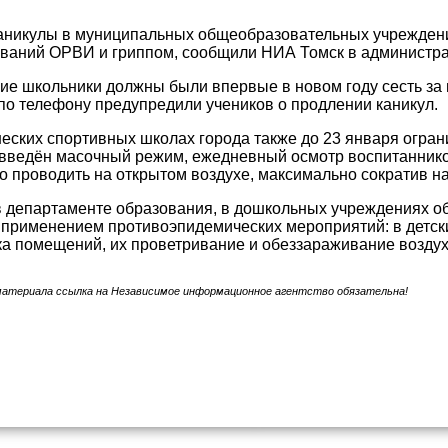
аникулы в муниципальных общеобразовательных учреждения
ваний ОРВИ и гриппом, сообщили НИА Томск в администра
ие школьники должны были впервые в новом году сесть за
по телефону предупредили учеников о продлении каникул.
еских спортивных школах города также до 23 января огра
 введён масочный режим, ежедневный осмотр воспитанник
 проводить на открытом воздухе, максимально сократив 
в департаменте образования, в дошкольных учреждениях о
 применением противоэпидемических мероприятий: в детск
а помещений, их проветривание и обеззараживание воздух
материала ссылка на Независимое информационное агентство обязательна!