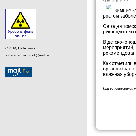
11.01.2011 13:17
Зимние к
ростом заболе
Сегодня томск
руководители 
В детско-юнош
мероприятий,
© 2010, НИА-Томск
рекомендовано
эл. почта: nia.tomsk@mail.ru
Как отметили 
организован с
влажная уборк
При использовании 