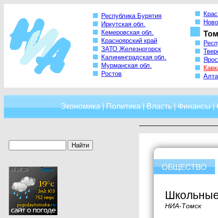
Крас
Республика Бурятия
Ново
Иркутская обл.
Кемеровская обл.
Том
Красноярский край
Респ
ЗАТО Железногорск
Твер
Калининградская обл.
Ярос
Мурманская обл.
Кавк
Ростов
Алта
Экономика
|
Политика
|
Власть
|
Финансы
|
Школьные 
НИА-Томск