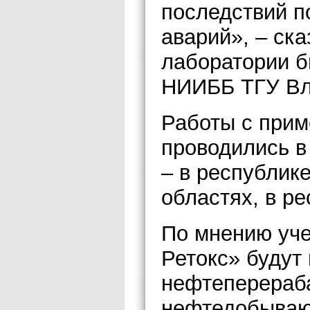
последствий п
аварий», – ск
лаборатории б
НИИББ ТГУ Вл
Работы с прим
проводились в
– в республик
областях, в ре
По мнению уче
Ретокс» будут
нефтеперераб
нефтедобываю