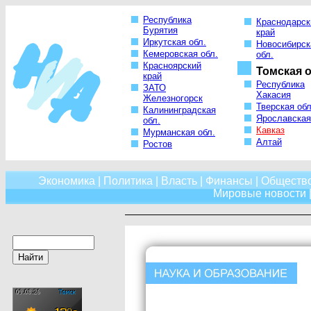
Республика
Краснодарск
Бурятия
край
Иркутская обл.
Новосибирск
Кемеровская обл.
обл.
Красноярский
Томская о
край
Республика
ЗАТО
Хакасия
Железногорск
Тверская обл
Калининградская
Ярославская
обл.
Кавказ
Мурманская обл.
Алтай
Ростов
Экономика
|
Политика
|
Власть
|
Финансы
|
Обществ
Мировые новости
|