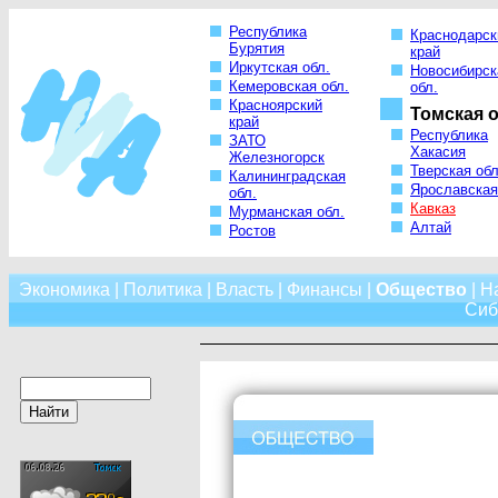
Республика
Краснодарск
Бурятия
край
Иркутская обл.
Новосибирск
Кемеровская обл.
обл.
Красноярский
Томская о
край
Республика
ЗАТО
Хакасия
Железногорск
Тверская обл
Калининградская
Ярославская
обл.
Кавказ
Мурманская обл.
Алтай
Ростов
Экономика
|
Политика
|
Власть
|
Финансы
|
Общество
|
Н
Сиб