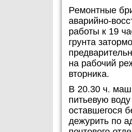
Ремонтные бр
аварийно-восс
работы к 19 ч
грунта заторм
предваритель
на рабочий ре
вторника.
В 20.30 ч. ма
питьевую воду
оставшегося б
дежурить по а
почтового отде