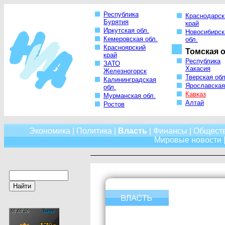
Республика
Краснодарск
Бурятия
край
Иркутская обл.
Новосибирск
Кемеровская обл.
обл.
Красноярский
Томская о
край
Республика
ЗАТО
Хакасия
Железногорск
Тверская обл
Калининградская
Ярославская
обл.
Кавказ
Мурманская обл.
Алтай
Ростов
Экономика
|
Политика
|
Власть
|
Финансы
|
Общест
Мировые новости
|