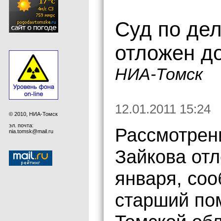
Суд по дел
отложен до
НИА-Томск
12.01.2011 15:24
© 2010, НИА-Томск
эл. почта:
Рассмотрени
nia.tomsk@mail.ru
Зайкова отл
января, со
старший по