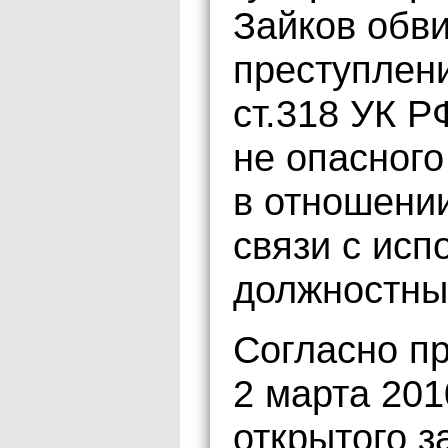
Зайков обв
преступлени
ст.318 УК Р
не опасного
в отношении
связи с исп
должностны
Согласно п
2 марта 201
открытого з