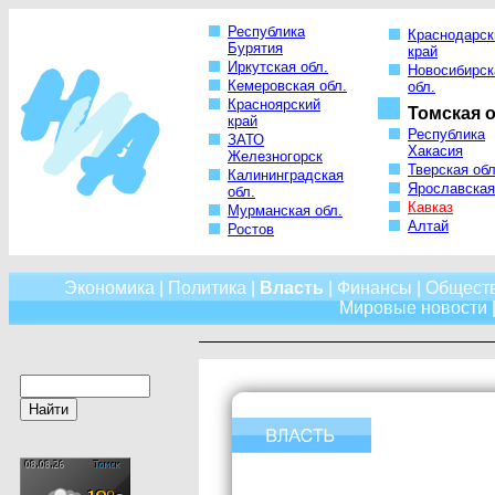
Республика
Краснодарск
Бурятия
край
Иркутская обл.
Новосибирск
Кемеровская обл.
обл.
Красноярский
Томская о
край
Республика
ЗАТО
Хакасия
Железногорск
Тверская обл
Калининградская
Ярославская
обл.
Кавказ
Мурманская обл.
Алтай
Ростов
Экономика
|
Политика
|
Власть
|
Финансы
|
Общест
Мировые новости
|