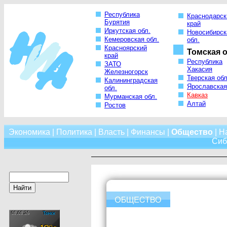
Республика
Краснодарск
Бурятия
край
Иркутская обл.
Новосибирск
Кемеровская обл.
обл.
Красноярский
Томская о
край
Республика
ЗАТО
Хакасия
Железногорск
Тверская обл
Калининградская
Ярославская
обл.
Кавказ
Мурманская обл.
Алтай
Ростов
Экономика
|
Политика
|
Власть
|
Финансы
|
Общество
|
Н
Сиб