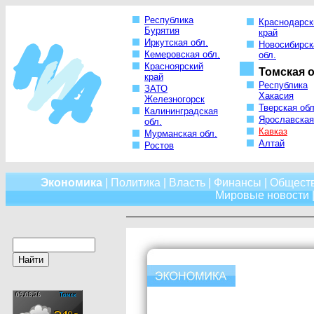
Республика
Краснодарск
Бурятия
край
Иркутская обл.
Новосибирск
Кемеровская обл.
обл.
Красноярский
Томская о
край
Республика
ЗАТО
Хакасия
Железногорск
Тверская обл
Калининградская
Ярославская
обл.
Кавказ
Мурманская обл.
Алтай
Ростов
Экономика
|
Политика
|
Власть
|
Финансы
|
Общест
Мировые новости
|