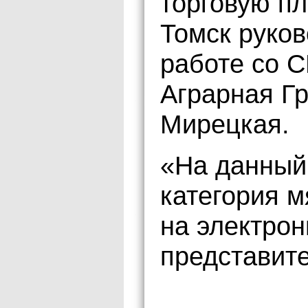
торговую п
Томск руко
работе со 
Аграрная Г
Мирецкая.
«На данный
категория 
на электро
представит