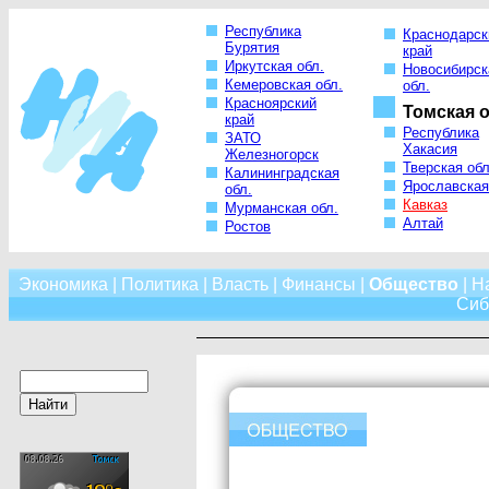
Республика
Краснодарск
Бурятия
край
Иркутская обл.
Новосибирск
Кемеровская обл.
обл.
Красноярский
Томская о
край
Республика
ЗАТО
Хакасия
Железногорск
Тверская обл
Калининградская
Ярославская
обл.
Кавказ
Мурманская обл.
Алтай
Ростов
Экономика
|
Политика
|
Власть
|
Финансы
|
Общество
|
Н
Сиб