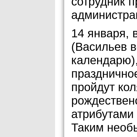
сотрудник 
администра
14 января, 
(Васильев 
календарю),
празднично
пройдут ко
рождественс
атрибутами 
Таким необ