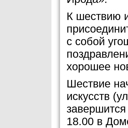
К шествию и
присоедини
с собой уго
поздравлен
хорошее но
Шествие нач
искусств (у
завершится 
18.00 в Дом