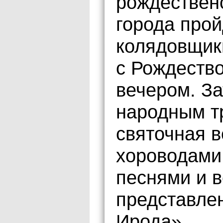
рождествен
города прой
колядовщики
с Рождеств
вечером. За
народным т
святочная в
хороводами
песнями и 
представле
Ирода».