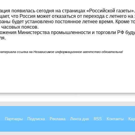
ция появилась сегодня на страницах «Российской газеты».
ает, что Россия может отказаться от перехода с летнего на 
раны будет установлено постоянное летнее время. Кроме то
 часовых поясов.
ожения Министерства промышленности и торговли РФ будут
ля.
материала ссылка на Независимое информационное агентство обязательна!
Партнеры
Подписка
Реклама
Лента дня
RSS
Контакты
Кар