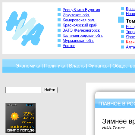
Крас
Республика Бурятия
Ново
Иркутская обл.
Кемеровская обл.
Том
Красноярский край
Респ
ЗАТО Железногорск
Твер
Калининградская обл.
Ярос
Мурманская обл.
Кавк
Ростов
Алта
Экономика
|
Политика
|
Власть
|
Финансы
|
Обществ
Зимнее вр
НИА-Томск