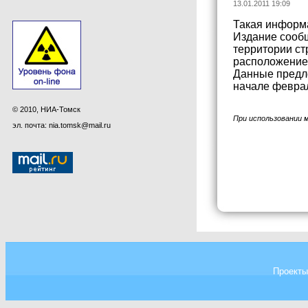
13.01.2011 19:09
Такая информа
Издание сообщ
территории ст
расположение
Данные предл
начале февра
© 2010, НИА-Томск
При использовании 
эл. почта: nia.tomsk@mail.ru
Проекты