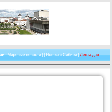
сии
|
Мировые новости
| |
Новости Сибири
|
Лента дня
а