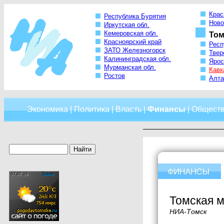
Крас
Республика Бурятия
Ново
Иркутская обл.
Кемеровская обл.
Том
Красноярский край
Респ
ЗАТО Железногорск
Твер
Калининградская обл.
Ярос
Мурманская обл.
Кавк
Ростов
Алта
Экономика
|
Политика
|
Власть
|
Финансы
|
Общест
Томская м
НИА-Томск