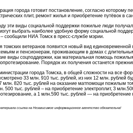
ация города готовит постановление, согласно которому пе
ктрических плит, ремонт жилья и приобретение путёвок в са
ду эти виды социальной поддержки пожилые люди получали 
могут выбрать наиболее удобную форму социальной поддер
 – сообщили НИА Томск в пресс-службе мэрии.
ля томских ветеранов появится новый вид единовременной
емьям и пенсионерам, проживающим в домах с длительным
акие виды соцподдержки, как материальная помощь пожилы
бопротезирование. Порядок их получения останется прежни
инистрации города Томска, в общей сложности на все фор
смотрено 33 млн. 910 тыс. рублей, из них 12 млн. рублей б
7 млн. 820 тыс. рублей на оказание матпомощи пожилым т
н. 500 тыс. рублей – на приобретение электроплит, 3 млн.50
ротезирование, а 1 млн.590 тыс. рублей — на приобретение 
материала ссылка на Независимое информационное агентство обязательна!