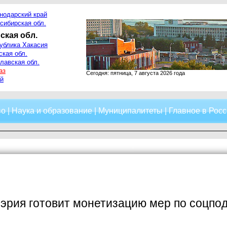
нодарский край
сибирская обл.
ская обл.
ублика Хакасия
ская обл.
лавская обл.
аз
Сегодня: пятница, 7 августа 2026 года
й
во
|
Наука и образование
|
Муниципалитеты
|
Главное в Росс
эрия готовит монетизацию мер по соцпо