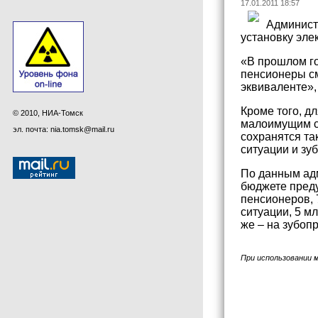
17.01.2011 18:57
Администр
установку эле
«В прошлом го
пенсионеры с
эквиваленте»,
Кроме того, д
© 2010, НИА-Томск
малоимущим с
эл. почта: nia.tomsk@mail.ru
сохранятся т
ситуации и зу
По данным адм
бюджете преду
пенсионеров, 
ситуации, 5 мл
же – на зубоп
При использовании 