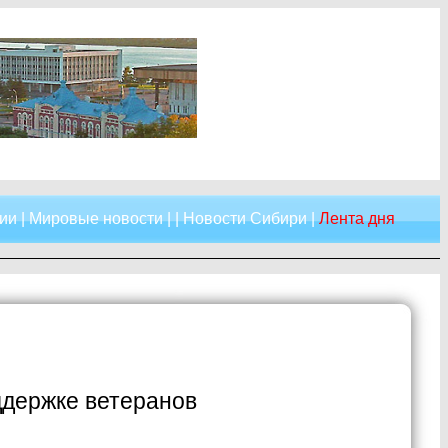
ии
|
Мировые новости
| |
Новости Сибири
|
Лента дня
ддержке ветеранов