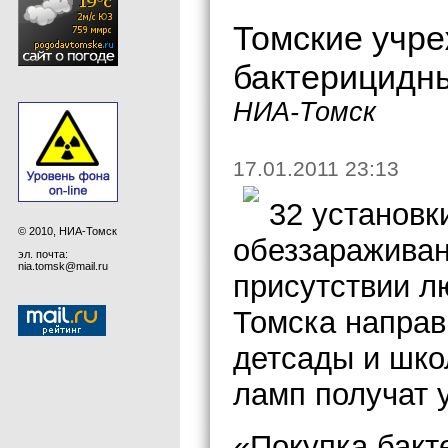
Томские учр
бактерицидн
НИА-Томск
17.01.2011 23:13
32 установк
© 2010, НИА-Томск
обеззараживан
эл. почта:
nia.tomsk@mail.ru
присутствии л
Томска направ
детсады и шко
ламп получат 
«Покупка бакт