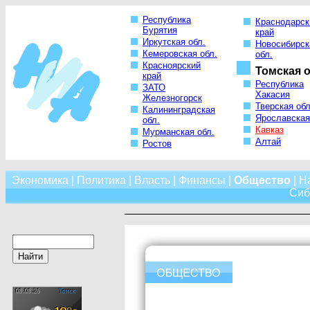
Республика
Краснодарск
Бурятия
край
Иркутская обл.
Новосибирск
Кемеровская обл.
обл.
Красноярский
Томская о
край
Республика
ЗАТО
Хакасия
Железногорск
Тверская обл
Калининградская
Ярославская
обл.
Кавказ
Мурманская обл.
Алтай
Ростов
Экономика
|
Политика
|
Власть
|
Финансы
|
Общество
|
Н
Сиб