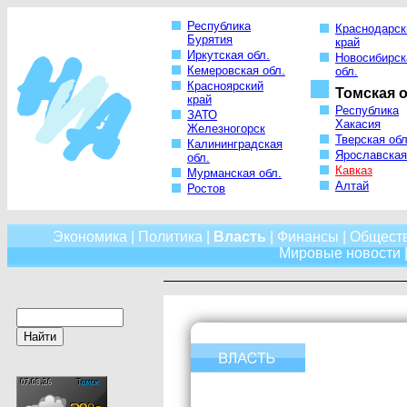
Республика
Краснодарск
Бурятия
край
Иркутская обл.
Новосибирск
Кемеровская обл.
обл.
Красноярский
Томская о
край
Республика
ЗАТО
Хакасия
Железногорск
Тверская обл
Калининградская
Ярославская
обл.
Кавказ
Мурманская обл.
Алтай
Ростов
Экономика
|
Политика
|
Власть
|
Финансы
|
Общест
Мировые новости
|