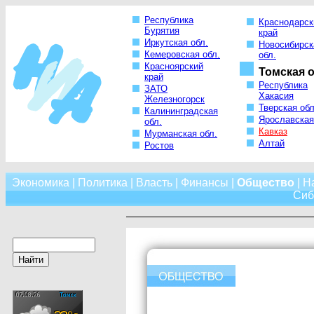
Республика
Краснодарск
Бурятия
край
Иркутская обл.
Новосибирск
Кемеровская обл.
обл.
Красноярский
Томская о
край
Республика
ЗАТО
Хакасия
Железногорск
Тверская обл
Калининградская
Ярославская
обл.
Кавказ
Мурманская обл.
Алтай
Ростов
Экономика
|
Политика
|
Власть
|
Финансы
|
Общество
|
Н
Сиб