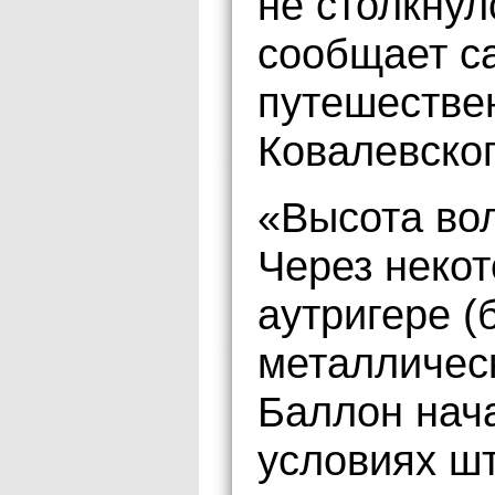
не столкнул
сообщает са
путешестве
Ковалевског
«Высота вол
Через неко
аутригере (
металличес
Баллон нача
условиях ш