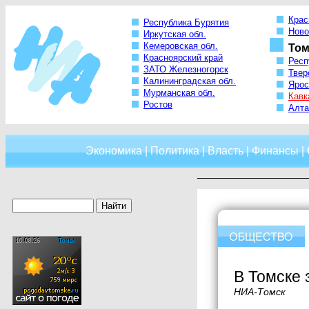
Крас
Республика Бурятия
Ново
Иркутская обл.
Кемеровская обл.
Том
Красноярский край
Респ
ЗАТО Железногорск
Твер
Калининградская обл.
Ярос
Мурманская обл.
Кавк
Ростов
Алта
Экономика
|
Политика
|
Власть
|
Финансы
|
В Томске 
НИА-Томск