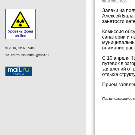
06.04.2010 15:25
Заявки на пол
Алексей Балан
занятости дете
Комиссия обсу
санатории и л
муниципальные
внимание расп
© 2010, НИА-Томск
эл. почта: nia.tomsk@mail.ru
С 10 апреля Т
путевок в заг
заявлений от 
отдыха структу
Прием заявлен
При использовании 