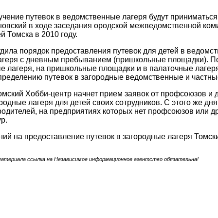
учение путевок в ведомственные лагеря будут приниматься
овский в ходе заседания ородской межведомственной коми
й Томска в 2010 году.
дила порядок предоставления путевок для детей в ведомст
агеря с дневным пребыванием (пришкольные площадки). По
 лагеря, на пришкольные площадки и в палаточные лагеря
ределению путевок в загородные ведомственные и частны
омский Хобби-центр начнет прием заявок от профсоюзов и 
ородные лагеря для детей своих сотрудников. С этого же дня
родителей, на предприятиях которых нет профсоюзов или д
р.
ий на предоставление путевок в загородные лагеря Томск
материала ссылка на Независимое информационное агентство обязательна!