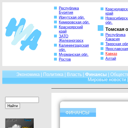
Республика
Краснодарск
Бурятия
край
Иркутская обл.
Новосибирск
Кемеровская обл.
обл.
Красноярский
Томская о
край
Республика
ЗАТО
Хакасия
Железногорск
Тверская обл
Калининградская
Ярославская
обл.
Кавказ
Мурманская обл.
Алтай
Ростов
Экономика
|
Политика
|
Власть
|
Финансы
|
Общест
Мировые новости
|