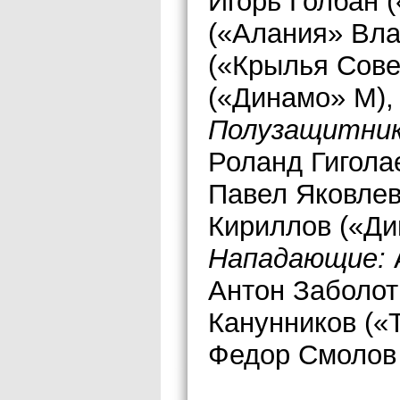
Игорь Голбан 
(«Алания» Вла
(«Крылья Сове
(«Динамо» М),
Полузащитник
Роланд Гигола
Павел Яковлев
Кириллов («Ди
Нападающие:
Антон Заболот
Канунников («
Федор Смолов 