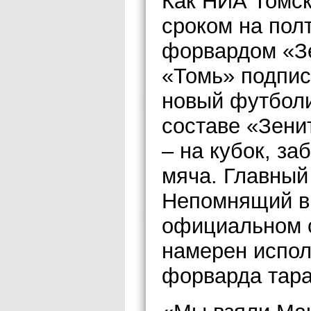
Как НИА Томск
сроком на полт
форвардом «З
«Томь» подпис
новый футболи
составе «Зени
– на кубок, з
мяча. Главный
Непомнящий в
официальном с
намерен испол
форварда тара