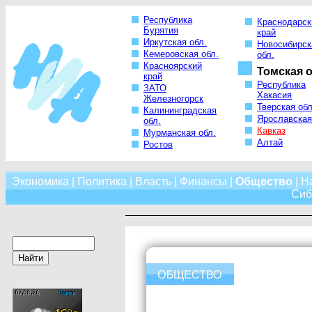
Республика
Краснодарск
Бурятия
край
Иркутская обл.
Новосибирск
Кемеровская обл.
обл.
Красноярский
Томская о
край
Республика
ЗАТО
Хакасия
Железногорск
Тверская обл
Калининградская
Ярославская
обл.
Кавказ
Мурманская обл.
Алтай
Ростов
Экономика
|
Политика
|
Власть
|
Финансы
|
Общество
|
Н
Сиб