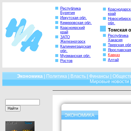
Республика
Краснодарск
Бурятия
край
Иркутская обл.
Новосибирск
Кемеровская обл.
обл.
Красноярский
Томская о
край
Республика
ЗАТО
Хакасия
Железногорск
Тверская обл
Калининградская
Ярославская
обл.
Кавказ
Мурманская обл.
Алтай
Ростов
Экономика
|
Политика
|
Власть
|
Финансы
|
Общест
Мировые новости
|