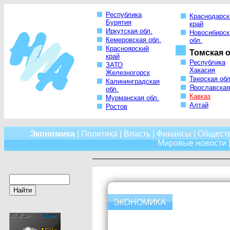
Республика
Краснодарск
Бурятия
край
Иркутская обл.
Новосибирск
Кемеровская обл.
обл.
Красноярский
Томская о
край
Республика
ЗАТО
Хакасия
Железногорск
Тверская обл
Калининградская
Ярославская
обл.
Кавказ
Мурманская обл.
Алтай
Ростов
Экономика
|
Политика
|
Власть
|
Финансы
|
Общест
Мировые новости
|