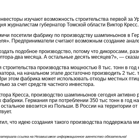
инвесторы изучают возможность строительства первой за
ня журналистам губернатор Томской области Виктор Кресс.
омичи посетили фабрику по производству шампиньонов в Г
ля». Предприниматели считают возможным создание анало
оздать подобное производство, потому что дикоросами, ра
лтора-два месяца. А остальные десять месяцев?», — сказа
ля строительства производства мощностью 8 тыс. тонн в год
атора, на начальном этапе достаточно производить 2 тыс. 
При этом фабрика может использовать отходы местных птиц
лько за счет средств частного инвестора.
тора Кресса, производство шампиньонов сегодня активно р
их фабрики. Германия при потреблении 350 тыс тонн в год 
остальное ввозится из Польши. В России на территории от
вует.
тил, что идею создания такого производства поддержала м
материала ссылка на Независимое информационное агентство обязательна!