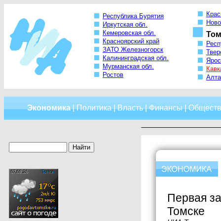
Крас
Республика Бурятия
Ново
Иркутская обл.
Кемеровская обл.
Том
Красноярский край
Респ
ЗАТО Железногорск
Твер
Калининградская обл.
Ярос
Мурманская обл.
Кавк
Ростов
Алта
Экономика
|
Политика
|
Власть
|
Финансы
|
Обществ
Первая за
Томске