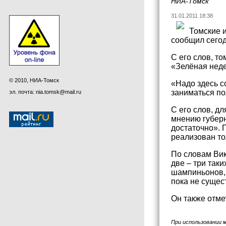
НИА-Томск
31.01.2011 18:38
Томские 
сообщил сегод
С его слов, т
«Зелёная неде
© 2010, НИА-Томск
«Надо здесь с
заниматься по
эл. почта: nia.tomsk@mail.ru
С его слов, д
мнению губерн
достаточно». 
реализован то
По словам Вик
две – три так
шампиньонов, 
пока не сущест
Он также отме
При использовании 