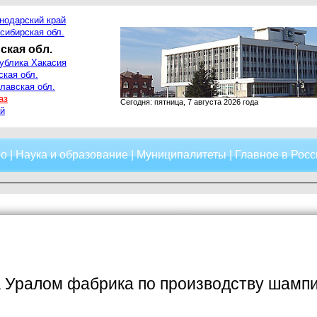
нодарский край
сибирская обл.
ская обл.
ублика Хакасия
ская обл.
лавская обл.
аз
Сегодня: пятница, 7 августа 2026 года
й
о
|
Наука и образование
|
Муниципалитеты
|
Главное в Росс
 Уралом фабрика по производству шампи