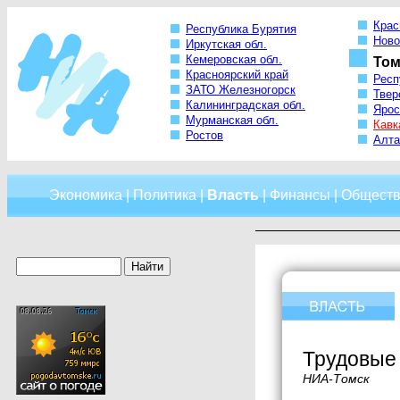
Крас
Республика Бурятия
Ново
Иркутская обл.
Кемеровская обл.
Том
Красноярский край
Респ
ЗАТО Железногорск
Твер
Калининградская обл.
Ярос
Мурманская обл.
Кавк
Ростов
Алта
Экономика
|
Политика
|
Власть
|
Финансы
|
Обществ
Трудовые 
НИА-Томск