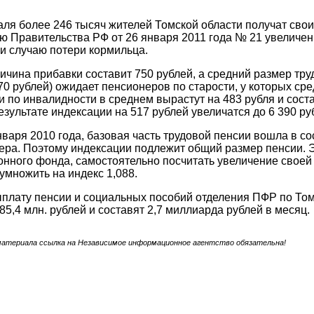
аля более 246 тысяч жителей Томской области получат свои
 Правительства РФ от 26 января 2011 года № 21 увеличен
и случаю потери кормильца.
ичина прибавки составит 750 рублей, а средний размер тр
70 рублей) ожидает пенсионеров по старости, у которых ср
и по инвалидности в среднем вырастут на 483 рубля и соста
езультате индексации на 517 рублей увеличатся до 6 390 ру
нваря 2010 года, базовая часть трудовой пенсии вошла в с
ера. Поэтому индексации подлежит общий размер пенсии. Э
нного фонда, самостоятельно посчитать увеличение своей п
умножить на индекс 1,088.
плату пенсии и социальных пособий отделения ПФР по Том
85,4 млн. рублей и составят 2,7 миллиарда рублей в месяц.
материала ссылка на Независимое информационное агентство обязательна!