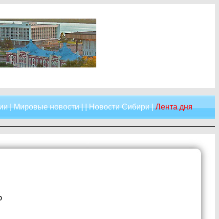
ии
|
Мировые новости
| |
Новости Сибири
|
Лента дня
%