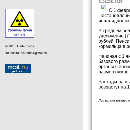
31.01.2011 19:56
С 1 февр
Постановлению
инвалидности 
В среднем вел
увеличение (7
рублей. Пенси
кормильца в р
© 2010, НИА-Томск
эл. почта: nia.tomsk@mail.ru
Начиная с 1 я
базового разм
органы Пенсио
размер нужно 
Расходы на вы
возрастут на 1
При использовании 