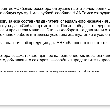
риятие «Сибэлектромотор» отгрузило партию электродвиг
 общую сумму 1 млн рублей, сообщил НИА Томск сотрудни
снову заказа составили двигатели специального назначения
атура для «Сибэлектромотора». После победы в тендере 
ла и произвела машины. Эти низкооборотные двигатели от
тойчивой работе в тяжелых условиях эксплуатации и усилен
ка аналогичной продукции для АНК «Башнефть» состоится у
тор» рассматривает данное направление как перспективно
фтедобывающего сектора», — сообщил представитель прес
материала ссылка на Независимое информационное агентство обязательна!