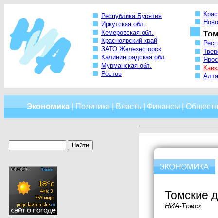
Крас
Республика Бурятия
Ново
Иркутская обл.
Кемеровская обл.
Том
Красноярский край
Респ
ЗАТО Железногорск
Твер
Калининградская обл.
Ярос
Мурманская обл.
Кавк
Ростов
Алта
Экономика
|
Политика
|
Власть
|
Финансы
|
Обществ
Томские д
НИА-Томск