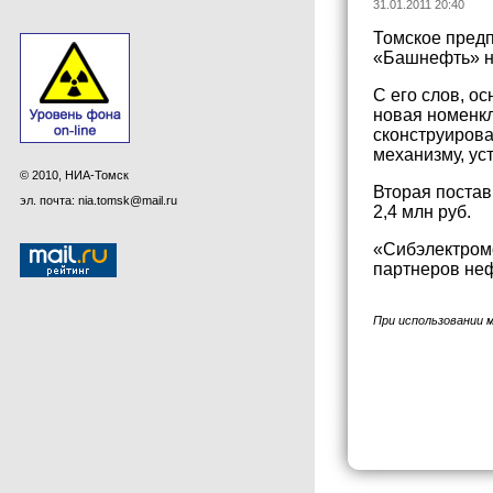
31.01.2011 20:40
Томское предп
«Башнефть» на
С его слов, о
новая номенкл
сконструирова
механизму, ус
© 2010, НИА-Томск
Вторая постав
эл. почта: nia.tomsk@mail.ru
2,4 млн руб.
«Сибэлектромо
партнеров не
При использовании 