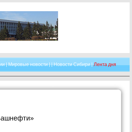
ии
|
Мировые новости
| |
Новости Сибири
|
Лента дня
«Башнефти»