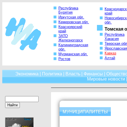
Республика
Краснодарск
Бурятия
край
Иркутская обл.
Новосибирск
Кемеровская обл.
обл.
Красноярский
Томская о
край
Республика
ЗАТО
Хакасия
Железногорск
Тверская обл
Калининградская
Ярославская
обл.
Кавказ
Мурманская обл.
Алтай
Ростов
Экономика
|
Политика
|
Власть
|
Финансы
|
Обществ
Мировые новости
|