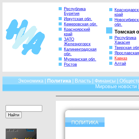
Республика
Краснодарск
Бурятия
край
Иркутская обл.
Новосибирск
Кемеровская обл.
обл.
Красноярский
Томская о
край
Республика
ЗАТО
Хакасия
Железногорск
Тверская обл
Калининградская
Ярославская
обл.
Кавказ
Мурманская обл.
Алтай
Ростов
Экономика
|
Политика
|
Власть
|
Финансы
|
Общест
Мировые новости
|