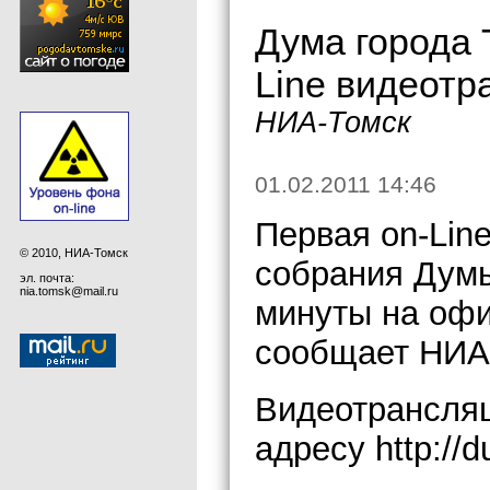
Дума города 
Line видеотр
НИА-Томск
01.02.2011 14:46
Первая on-Lin
© 2010, НИА-Томск
собрания Думы
эл. почта:
nia.tomsk@mail.ru
минуты на офи
сообщает НИА
Видеотрансляц
адресу http://d