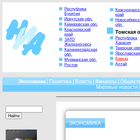
Республика
Краснодарск
Бурятия
край
Иркутская обл.
Новосибирск
Кемеровская обл.
обл.
Красноярский
Томская о
край
Республика
ЗАТО
Хакасия
Железногорск
Тверская обл
Калининградская
Ярославская
обл.
Кавказ
Мурманская обл.
Алтай
Ростов
Экономика
|
Политика
|
Власть
|
Финансы
|
Общест
Мировые новости
|