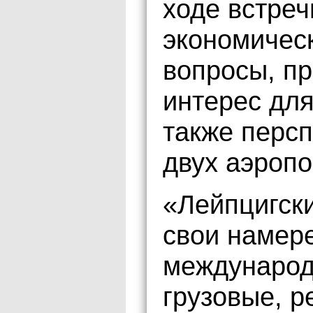
ходе встре
экономичес
вопросы, п
интерес для
также перс
двух аэропо
«Лейпцигск
свои намер
международ
грузовые, р