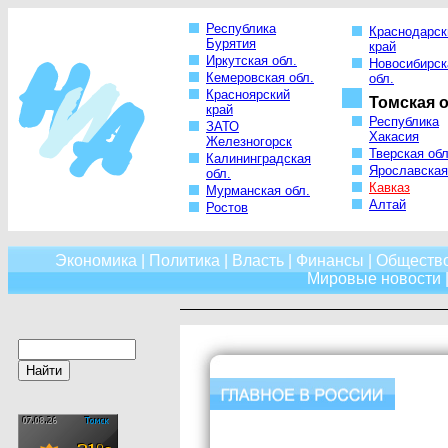
Республика
Краснодарск
Бурятия
край
Иркутская обл.
Новосибирск
Кемеровская обл.
обл.
Красноярский
Томская о
край
Республика
ЗАТО
Хакасия
Железногорск
Тверская обл
Калининградская
Ярославская
обл.
Кавказ
Мурманская обл.
Алтай
Ростов
Экономика
|
Политика
|
Власть
|
Финансы
|
Обществ
Мировые новости
|